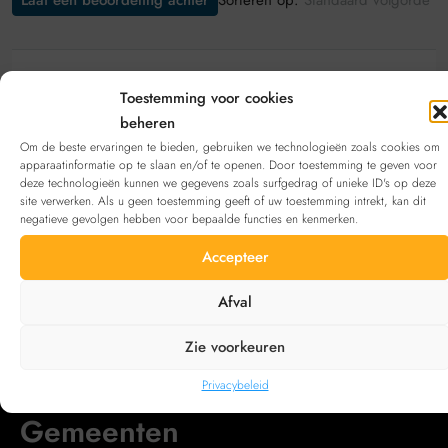
Laat een beoordeling achter
Standaard volgorde
Laat een beoordeling achter
Toestemming voor cookies
beheren
Bekijk deze aanbieding
inschrijven
. Heb je geen
Om de beste ervaringen te bieden, gebruiken we technologieën zoals cookies om
account?
Registreren
apparaatinformatie op te slaan en/of te openen. Door toestemming te geven voor
deze technologieën kunnen we gegevens zoals surfgedrag of unieke ID's op deze
site verwerken. Als u geen toestemming geeft of uw toestemming intrekt, kan dit
negatieve gevolgen hebben voor bepaalde functies en kenmerken.
Neem contact op met
Accepteer
Email
florisevelyne@gmail.co
Afval
Zie voorkeuren
Privacybeleid
Gemeenten