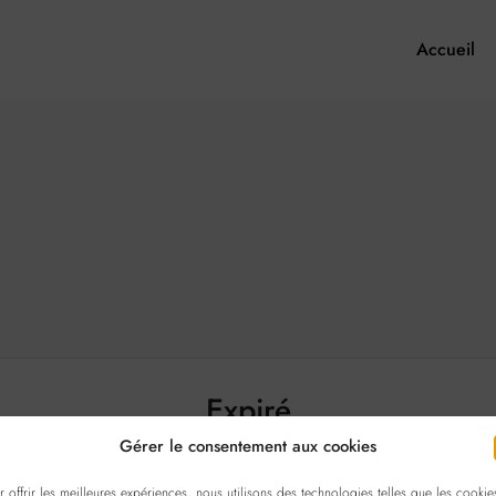
Accueil
Expiré
Gérer le consentement aux cookies
Ce bien est expiré et n'est plus disponible.
r offrir les meilleures expériences, nous utilisons des technologies telles que les cookie