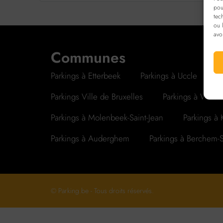
pou
tec
ou 
avo
Communes
Parkings à Etterbeek
Parkings à Uccle
P
Parkings Ville de Bruxelles
Parkings à Waterm
Parkings à Molenbeek-Saint-Jean
Parkings à
Parkings à Auderghem
Parkings à Berchem-
© Parking.be - Tous droits réservés.