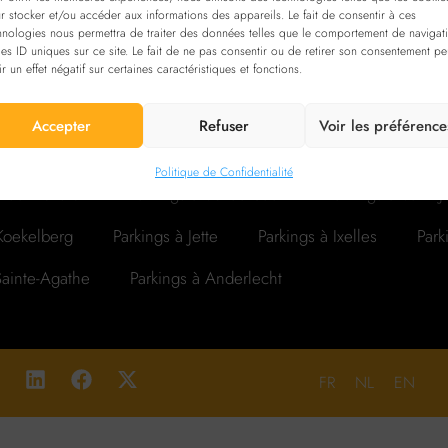
r stocker et/ou accéder aux informations des appareils. Le fait de consentir à ces
hnologies nous permettra de traiter des données telles que le comportement de navigat
les ID uniques sur ce site. Le fait de ne pas consentir ou de retirer son consentement pe
ir un effet négatif sur certaines caractéristiques et fonctions.
Accepter
Refuser
Voir les préférence
arkings à Forest
Parkings à Woluwe-Saint-Lambert
Park
Politique de Confidentialité
ael-Boitsfort
Parkings à Schaerbeek
Parkings à Saint-
 Koekelberg
Parkings à Jette
Parkings à Ixelles
Park
Sainte-Agathe
Parkings à Anderlecht
FR
NL
EN