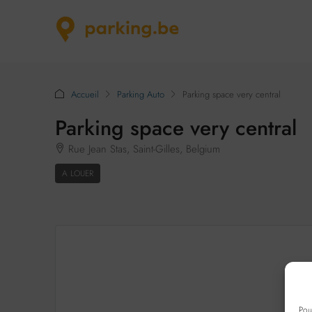
Accueil
Parking Auto
Parking space very central
Parking space very central
Rue Jean Stas, Saint-Gilles, Belgium
A LOUER
Pou