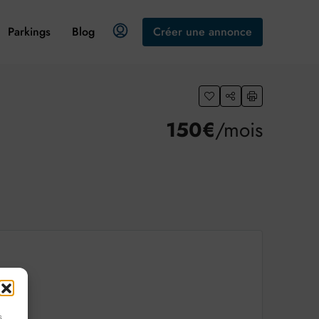
Parkings
Blog
Créer une annonce
150€
/mois
s