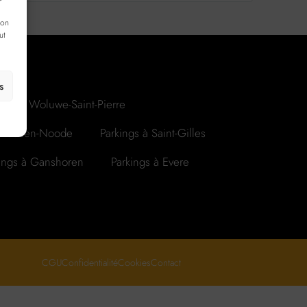
ion
ut
s
ings à Woluwe-Saint-Pierre
Josse-ten-Noode
Parkings à Saint-Gilles
ings à Ganshoren
Parkings à Evere
CGU
Confidentialité
Cookies
Contact