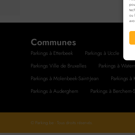
pou
tec
ou 
avo
Communes
Parkings à Etterbeek
Parkings à Uccle
P
Parkings Ville de Bruxelles
Parkings à Waterm
Parkings à Molenbeek-Saint-Jean
Parkings à
Parkings à Auderghem
Parkings à Berchem-
© Parking.be - Tous droits réservés.