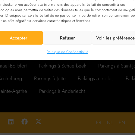
r stocker et/ou accéder aux informations des appareils. Le fait de consentir à ces
hnologies nous permettra de traiter des données telles que le comportement de navigat
les ID uniques sur ce site. Le fait de ne pas consentir ou de retirer son consentement pe
ir un effet négatif sur certaines caractéristiques et fonctions.
Accepter
Refuser
Voir les préférence
Politique de Confidentialité
arkings à Forest
Parkings à Woluwe-Saint-Lambert
Park
ael-Boitsfort
Parkings à Schaerbeek
Parkings à Saint-
 Koekelberg
Parkings à Jette
Parkings à Ixelles
Park
Sainte-Agathe
Parkings à Anderlecht
FR
NL
EN