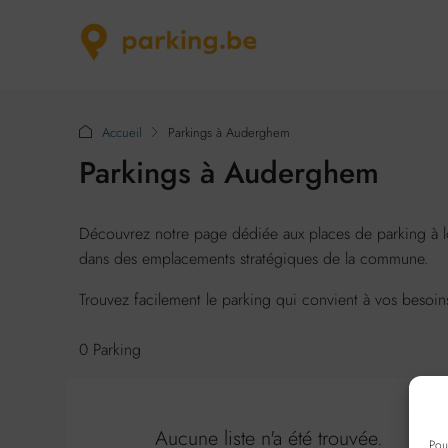
Accueil
Parkings à Auderghem
Parkings à Auderghem
Découvrez notre page dédiée aux places de parking à l
dans des emplacements stratégiques de la commune.
Trouvez facilement le parking qui convient à vos besoi
0 Parking
Aucune liste n'a été trouvée.
Pou