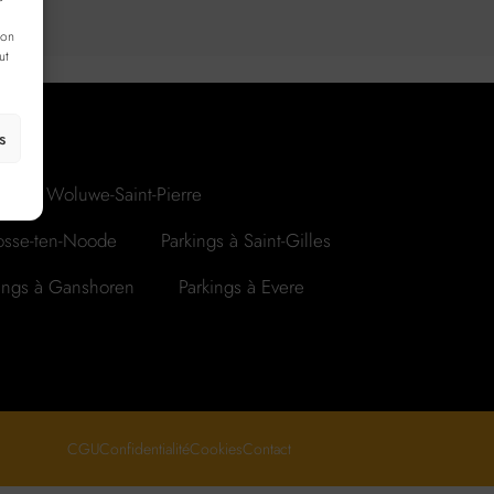
ion
ut
s
ings à Woluwe-Saint-Pierre
Josse-ten-Noode
Parkings à Saint-Gilles
ings à Ganshoren
Parkings à Evere
CGU
Confidentialité
Cookies
Contact