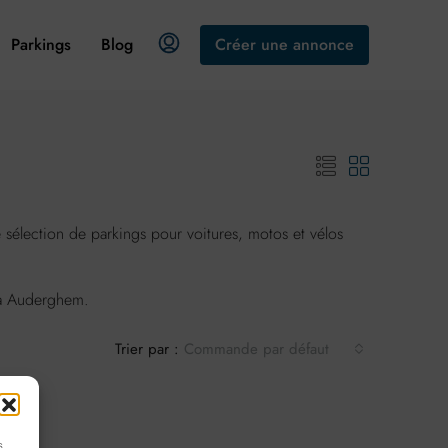
Parkings
Blog
Créer une annonce
élection de parkings pour voitures, motos et vélos
e à Auderghem.
Trier par :
Commande par défaut
s