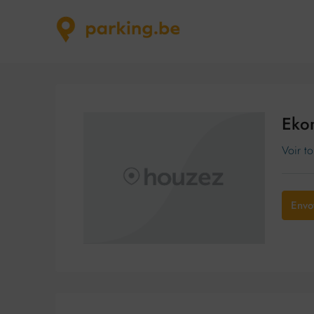
Eko
Voir to
Envo