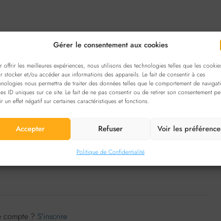
Gérer le consentement aux cookies
r offrir les meilleures expériences, nous utilisons des technologies telles que les cookie
r stocker et/ou accéder aux informations des appareils. Le fait de consentir à ces
mmentaires (0)
hnologies nous permettra de traiter des données telles que le comportement de navigat
les ID uniques sur ce site. Le fait de ne pas consentir ou de retirer son consentement pe
ir un effet négatif sur certaines caractéristiques et fonctions.
Accepter
Refuser
Voir les préférence
Trier par:
Commande par défaut
Laisser un commentaire
Politique de Confidentialité
de compte ?
S'inscrire