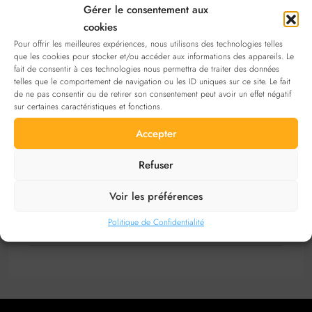
Laisser un commentaire
Commande par défaut
Gérer le consentement aux
cookies
Pour offrir les meilleures expériences, nous utilisons des technologies telles
que les cookies pour stocker et/ou accéder aux informations des appareils. Le
Laisser un commentaire
fait de consentir à ces technologies nous permettra de traiter des données
telles que le comportement de navigation ou les ID uniques sur ce site. Le fait
Examiner cette annonce
sign in
. Vous n'avez pas de
de ne pas consentir ou de retirer son consentement peut avoir un effet négatif
compte ?
S'inscrire
sur certaines caractéristiques et fonctions.
Accepter
Contact
Refuser
Voir les préférences
Office
0470387538
Politique de Confidentialité
Email
veranda.online@proton.me