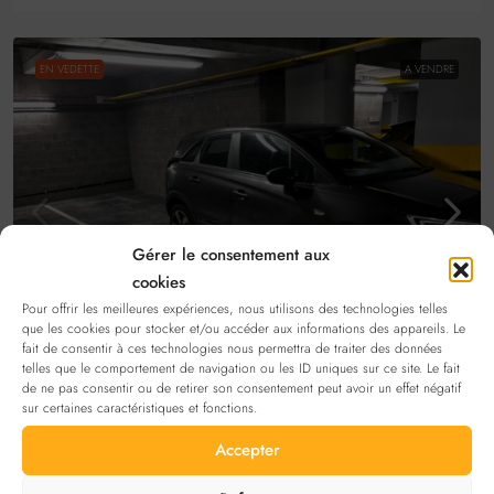
EN VEDETTE
A VENDRE
Gérer le consentement aux
cookies
Pour offrir les meilleures expériences, nous utilisons des technologies telles
que les cookies pour stocker et/ou accéder aux informations des appareils. Le
fait de consentir à ces technologies nous permettra de traiter des données
35.000€
telles que le comportement de navigation ou les ID uniques sur ce site. Le fait
de ne pas consentir ou de retirer son consentement peut avoir un effet négatif
sur certaines caractéristiques et fonctions.
Double place de parking à vendre Centre de
Accepter
Bruxelles proximité City2
Rue Saint-Laurent, Bruxelles, Belgique