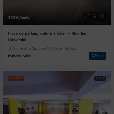
129€
/mois
Place de parking voiture à louer – Quartier
Université
Avenue de la Couronne 357, Ixelles, Belgique
Détails
PARKING AUTO
EN VEDETTE
A LOUER