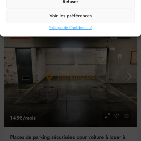
Refuser
Détails
PARKING AUTO
Voir les préférences
Politique de Confidentialité
EN VEDETTE
A LOUER
145€
/mois
Places de parking sécurisées pour voiture à louer à