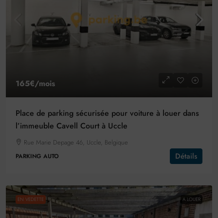
165€
/mois
Place de parking sécurisée pour voiture à louer dans
l’immeuble Cavell Court à Uccle
Rue Marie Depage 46, Uccle, Belgique
Détails
PARKING AUTO
EN VEDETTE
A LOUER