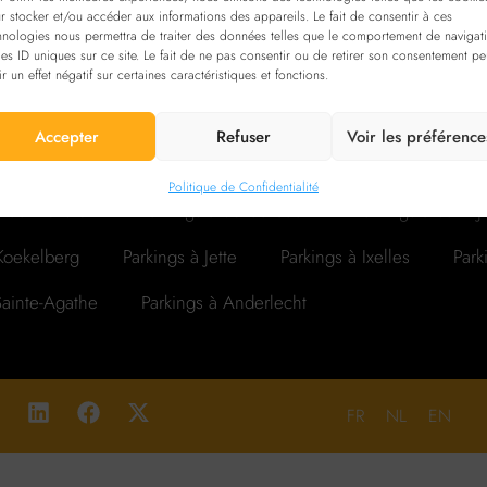
r stocker et/ou accéder aux informations des appareils. Le fait de consentir à ces
hnologies nous permettra de traiter des données telles que le comportement de navigat
les ID uniques sur ce site. Le fait de ne pas consentir ou de retirer son consentement pe
ir un effet négatif sur certaines caractéristiques et fonctions.
Accepter
Refuser
Voir les préférence
arkings à Forest
Parkings à Woluwe-Saint-Lambert
Park
Politique de Confidentialité
ael-Boitsfort
Parkings à Schaerbeek
Parkings à Saint-
 Koekelberg
Parkings à Jette
Parkings à Ixelles
Park
Sainte-Agathe
Parkings à Anderlecht
FR
NL
EN