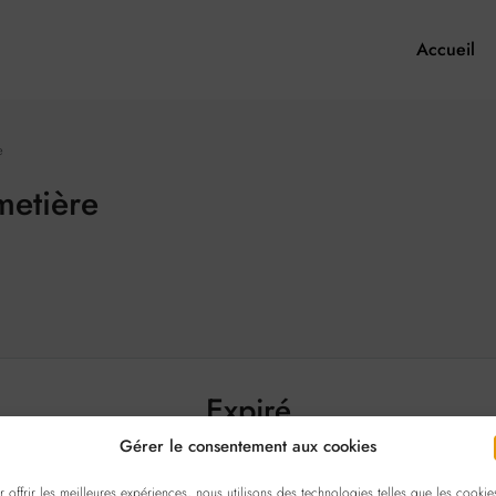
Accueil
e
metière
Expiré
Gérer le consentement aux cookies
Ce bien est expiré et n'est plus disponible.
r offrir les meilleures expériences, nous utilisons des technologies telles que les cookie