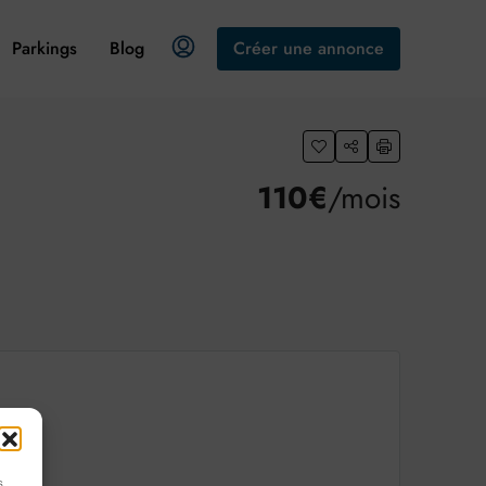
Parkings
Blog
Créer une annonce
110€
/mois
s