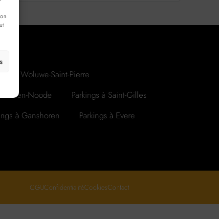
ion
ut
s
ings à Woluwe-Saint-Pierre
Josse-ten-Noode
Parkings à Saint-Gilles
ings à Ganshoren
Parkings à Evere
CGU
Confidentialité
Cookies
Contact