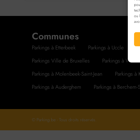
pou
tec
ou 
avo
Communes
Parkings à Etterbeek
Parkings à Uccle
P
Parkings Ville de Bruxelles
Parkings à Waterm
Parkings à Molenbeek-Saint-Jean
Parkings à
Parkings à Auderghem
Parkings à Berchem-
© Parking.be - Tous droits réservés.