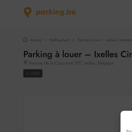
Accueil
Parking Auto
Parking à louer – Ixelles Cimetièr
Parking à louer – Ixelles Ci
Avenue de la Couronne 297, Ixelles, Belgique
A LOUER
Pou