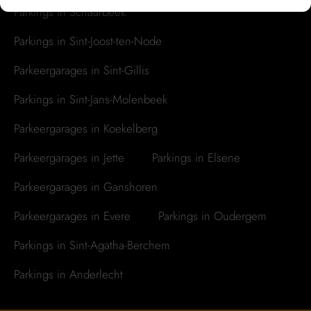
Parkings in Schaarbeek
Parkings in Sint-Joost-ten-Node
Parkeergarages in Sint-Gillis
Parkings in Sint-Jans-Molenbeek
Parkeergarages in Koekelberg
Parkeergarages in Jette
Parkings in Elsene
Parkeergarages in Ganshoren
Parkeergarages in Evere
Parkings in Oudergem
Parkings in Sint-Agatha-Berchem
Parkings in Anderlecht