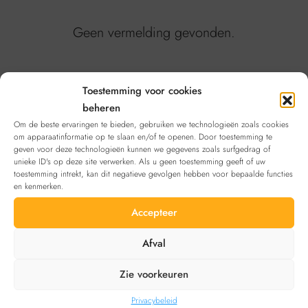
Geen vermelding gevonden.
Toestemming voor cookies
beheren
Gemeenten
Om de beste ervaringen te bieden, gebruiken we technologieën zoals cookies
om apparaatinformatie op te slaan en/of te openen. Door toestemming te
Parkeergarages in Etterbeek
geven voor deze technologieën kunnen we gegevens zoals surfgedrag of
unieke ID's op deze site verwerken. Als u geen toestemming geeft of uw
Parkeergarages in Ukkel
Parkeergarages in Vorst
toestemming intrekt, kan dit negatieve gevolgen hebben voor bepaalde functies
en kenmerken.
Parkeergarages in Sint-Lambrechts-Woluwe
Accepteer
Parkeergarages in Sint-Pieters-Woluwe
Afval
Parkings Stad Brussel
Zie voorkeuren
Parkings in Watermaal-Bosvoorde
Privacybeleid