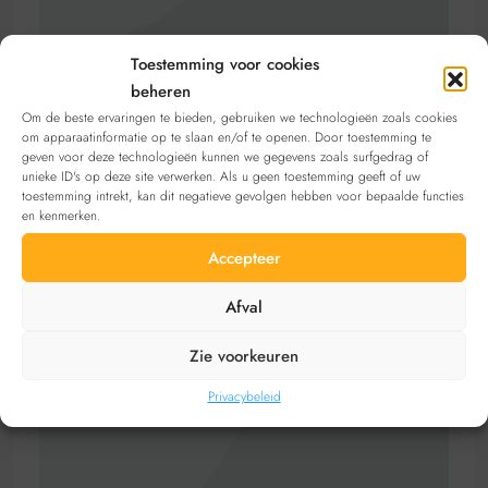
Toestemming voor cookies
Flore
beheren
Om de beste ervaringen te bieden, gebruiken we technologieën zoals cookies
Email
floreminner@hotmail.com
om apparaatinformatie op te slaan en/of te openen. Door toestemming te
geven voor deze technologieën kunnen we gegevens zoals surfgedrag of
Bekijk advertenties
unieke ID's op deze site verwerken. Als u geen toestemming geeft of uw
toestemming intrekt, kan dit negatieve gevolgen hebben voor bepaalde functies
en kenmerken.
Accepteer
Afval
Zie voorkeuren
Privacybeleid