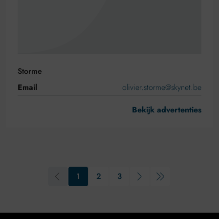
Storme
Email
olivier.storme@skynet.be
Bekijk advertenties
1
2
3