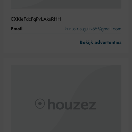
CXKleFdcFqPvLAksRHH
Email
kun.o.r.a.g.ilix55@gmail.com
Bekijk advertenties