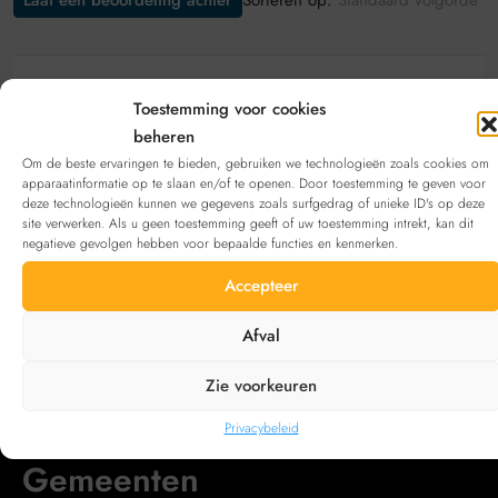
Laat een beoordeling achter
Standaard volgorde
Laat een beoordeling achter
Toestemming voor cookies
beheren
Bekijk deze aanbieding
inschrijven
. Heb je geen
Om de beste ervaringen te bieden, gebruiken we technologieën zoals cookies om
account?
Registreren
apparaatinformatie op te slaan en/of te openen. Door toestemming te geven voor
deze technologieën kunnen we gegevens zoals surfgedrag of unieke ID's op deze
site verwerken. Als u geen toestemming geeft of uw toestemming intrekt, kan dit
negatieve gevolgen hebben voor bepaalde functies en kenmerken.
Neem contact op met
Accepteer
Email
sv@own-group.com
Afval
Zie voorkeuren
Privacybeleid
Gemeenten