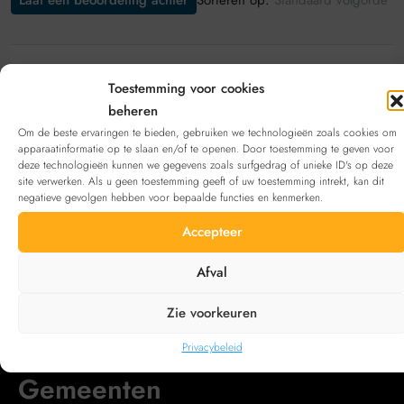
Laat een beoordeling achter
Standaard volgorde
Laat een beoordeling achter
Toestemming voor cookies
beheren
Bekijk deze aanbieding
inschrijven
. Heb je geen
Om de beste ervaringen te bieden, gebruiken we technologieën zoals cookies om
account?
Registreren
apparaatinformatie op te slaan en/of te openen. Door toestemming te geven voor
deze technologieën kunnen we gegevens zoals surfgedrag of unieke ID's op deze
site verwerken. Als u geen toestemming geeft of uw toestemming intrekt, kan dit
negatieve gevolgen hebben voor bepaalde functies en kenmerken.
Neem contact op met
Accepteer
Email
reginald@van-ingelgem.be
Afval
Zie voorkeuren
Privacybeleid
Gemeenten