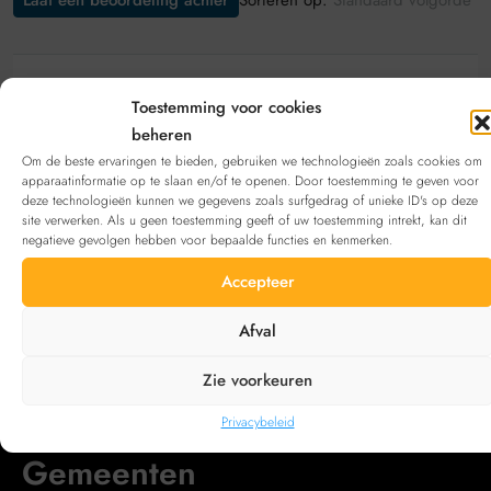
Laat een beoordeling achter
Standaard volgorde
Laat een beoordeling achter
Toestemming voor cookies
beheren
Bekijk deze aanbieding
inschrijven
. Heb je geen
Om de beste ervaringen te bieden, gebruiken we technologieën zoals cookies om
account?
Registreren
apparaatinformatie op te slaan en/of te openen. Door toestemming te geven voor
deze technologieën kunnen we gegevens zoals surfgedrag of unieke ID's op deze
site verwerken. Als u geen toestemming geeft of uw toestemming intrekt, kan dit
negatieve gevolgen hebben voor bepaalde functies en kenmerken.
Neem contact op met
Accepteer
Email
gerardy.christiane@gmail.com
Afval
Zie voorkeuren
Privacybeleid
Gemeenten