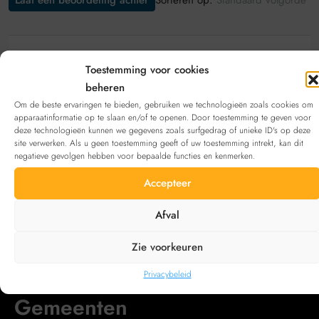
Laat een beoordeling achter
Standaard volgorde
Laat een beoordeling achter
Toestemming voor cookies
beheren
Bekijk deze aanbieding
inschrijven
. Heb je geen
Om de beste ervaringen te bieden, gebruiken we technologieën zoals cookies om
account?
Registreren
apparaatinformatie op te slaan en/of te openen. Door toestemming te geven voor
deze technologieën kunnen we gegevens zoals surfgedrag of unieke ID's op deze
site verwerken. Als u geen toestemming geeft of uw toestemming intrekt, kan dit
negatieve gevolgen hebben voor bepaalde functies en kenmerken.
Neem contact op met
Accepteer
Email
serverussurvey@gmail.com
Afval
Zie voorkeuren
Privacybeleid
Gemeenten