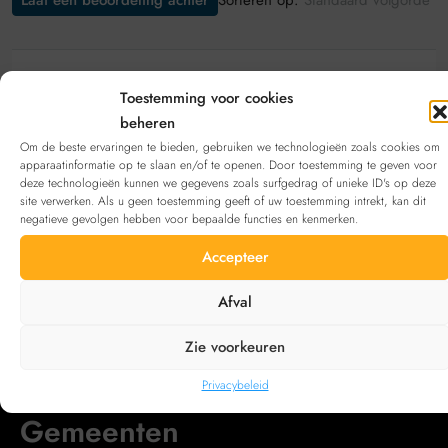
Laat een beoordeling achter
Standaard volgorde
Laat een beoordeling achter
Toestemming voor cookies
beheren
Bekijk deze aanbieding
inschrijven
. Heb je geen
Om de beste ervaringen te bieden, gebruiken we technologieën zoals cookies om
account?
Registreren
apparaatinformatie op te slaan en/of te openen. Door toestemming te geven voor
deze technologieën kunnen we gegevens zoals surfgedrag of unieke ID's op deze
site verwerken. Als u geen toestemming geeft of uw toestemming intrekt, kan dit
negatieve gevolgen hebben voor bepaalde functies en kenmerken.
Neem contact op met
Accepteer
Email
ketdebxl@skynet.be
Afval
Zie voorkeuren
Privacybeleid
Gemeenten