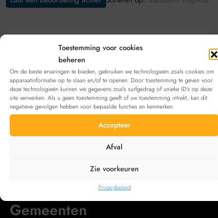
Laat een beoordeling achter
Standaard volgorde
Laat een beoordeling achter
Toestemming voor cookies
beheren
Bekijk deze aanbieding
inschrijven
. Heb je geen
Om de beste ervaringen te bieden, gebruiken we technologieën zoals cookies om
account?
Registreren
apparaatinformatie op te slaan en/of te openen. Door toestemming te geven voor
deze technologieën kunnen we gegevens zoals surfgedrag of unieke ID's op deze
site verwerken. Als u geen toestemming geeft of uw toestemming intrekt, kan dit
negatieve gevolgen hebben voor bepaalde functies en kenmerken.
Neem contact op met
Accepteer
Email
yohanndeprez7@gmail.com
Afval
Zie voorkeuren
Privacybeleid
Gemeenten