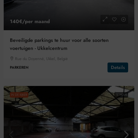
140€
/per maand
Beveiligde parkings te huur voor alle soorten
voertuigen - Ukkelcentrum
Rue du Doyenné, Ukkel, België
Details
PARKEREN
IN DE KIJKER
TE HUUR