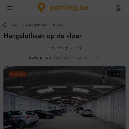
Home
Hangslothaak op de vloer
Hangslothaak op de vloer
7 parkeerplaatsen
Sorteren op
Standaard volgorde
IN DE KIJKER
TE HUUR