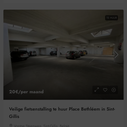
TE HUUR
20€
/per maand
Veilige fietsenstalling te huur Place Bethléem in Sint-
Gillis
Vorstse Steenweg, Sint-Gillis, België