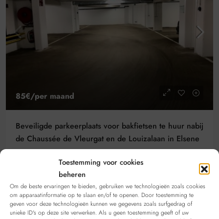
85€
/per maand
Beveiligde parkeerplaats voor bakfietsen te huur nabij
de Chaussée de Vleurgat en de Louizalaan in Elsene
Rue Van Eyck, Elsene, België
Toestemming voor cookies
Details
FIETSENSTALLING
beheren
Om de beste ervaringen te bieden, gebruiken we technologieën zoals cookies
om apparaatinformatie op te slaan en/of te openen. Door toestemming te
geven voor deze technologieën kunnen we gegevens zoals surfgedrag of
unieke ID's op deze site verwerken. Als u geen toestemming geeft of uw
TE HUUR