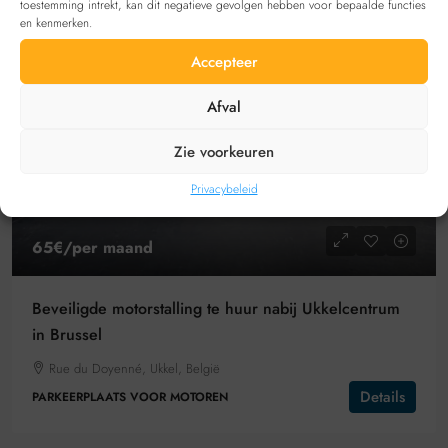
toestemming intrekt, kan dit negatieve gevolgen hebben voor bepaalde functies
en kenmerken.
Accepteer
Afval
Zie voorkeuren
Privacybeleid
65€
/per maand
Beveiligde motorstalling te huur nabij Ukkelcentrum
in Brussel
Rue du Doyenné, Ukkel, België
Details
PARKEERPLAATS VOOR MOTOREN