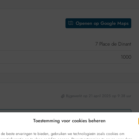
Openen op Google Maps
7 Place de Dinant
1000
Bijgewerkt op 21 april 2025 op 9:38 uur
Toestemming voor cookies beheren
P-2818
de beste ervaringen te bieden, gebruiken we technologieën zoals cookies om
85/maand