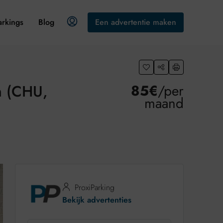
arkings
Blog
Een advertentie maken
um (CHU,
85€
/per
maand
ProxiParking
Bekijk advertenties