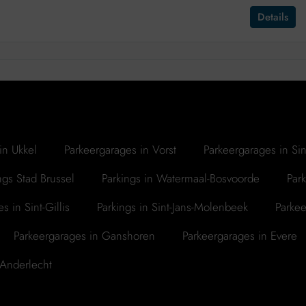
Details
in Ukkel
Parkeergarages in Vorst
Parkeergarages in S
ngs Stad Brussel
Parkings in Watermaal-Bosvoorde
Par
s in Sint-Gillis
Parkings in Sint-Jans-Molenbeek
Parkee
Parkeergarages in Ganshoren
Parkeergarages in Evere
 Anderlecht