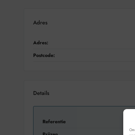
Adres
Adres:
Postcode:
Details
Referentie
Om 
Prijzen