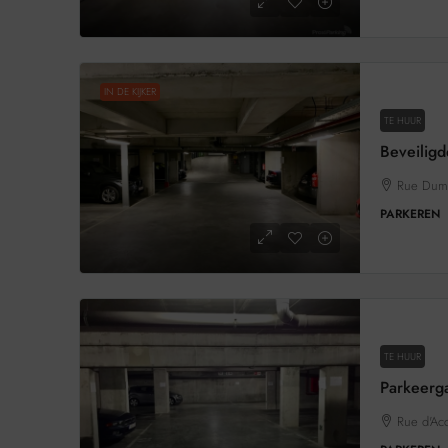
IN DE KIJKER
TE HUUR
Rue Dumo
PARKEREN
TE HUUR
Rue d'Acc