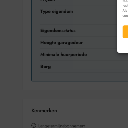
app
tec
Als
Type eigendom
voo
Eigendomsstatus
Hoogte garagedeur
Minimale huurperiode
Borg
Kenmerken
Langetermijnabonnement