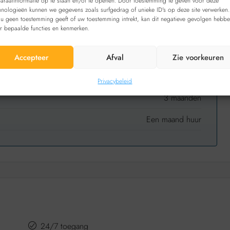
araatinformatie op te slaan en/of te openen. Door toestemming te geven voor deze
hnologieën kunnen we gegevens zoals surfgedrag of unieke ID's op deze site verwerken.
 u geen toestemming geeft of uw toestemming intrekt, kan dit negatieve gevolgen hebb
Parkeerplaats voor
r bepaalde functies en kenmerken.
motoren
Te huur
Accepteer
Afval
Zie voorkeuren
2m
Privacybeleid
3 maanden
Een maand huur
24/7 toegang