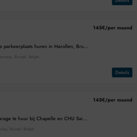
Details
145€
/per maand
Beveiligde parkeerplaats huren in Marollen, Brussel
nceau, Brussel, België
Details
145€
/per maand
Parkeergarage te huur bij Chapelle en CHU Saint-Pierre
olay, Brussel, België